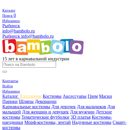
Каталог
0
Поиск
Избранное
Рыбинск
info@bambolo.ru
Рыбинск
info@bambolo.ru
15 лет в карнавальной индустрии
Контакты
Войти
Избранное
Каталог
Хэлллоуин
Костюмы
Аксессуары
Грим
Маски
Парики
Шляпы
Декорации
Карнавальные костюмы
Для девочек
Для мальчиков
Для
малышей
Для женщин и девушек
Для мужчин
Детские
костюмы
Тематические футболки
3D платья
Костюмы-
наездники
Морф-костюмы, зентай
Надувные костюмы
Смарт-
костюмы