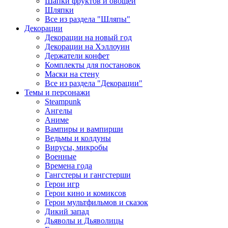
Шапки фруктов и овощей
Шляпки
Все из раздела "Шляпы"
Декорации
Декорации на новый год
Декорации на Хэллоуин
Держатели конфет
Комплекты для постановок
Маски на стену
Все из раздела "Декорации"
Темы и персонажи
Steampunk
Ангелы
Аниме
Вампиры и вампирши
Ведьмы и колдуны
Вирусы, микробы
Военные
Времена года
Гангстеры и гангстерши
Герои игр
Герои кино и комиксов
Герои мультфильмов и сказок
Дикий запад
Дьяволы и Дьяволицы