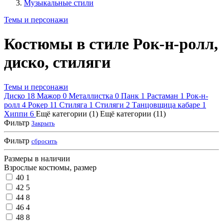
Музыкальные стили
Темы и персонажи
Костюмы в стиле Рок-н-ролл,
диско, стиляги
Темы и персонажи
Диско
18
Мажор
0
Металлистка
0
Панк
1
Растаман
1
Рок-н-
ролл
4
Рокер
11
Стиляга
1
Стиляги
2
Танцовщица кабаре
1
Хиппи
6
Ещё категории (1)
Ещё категории (11)
Фильтр
Закрыть
Фильтр
сбросить
Размеры в наличии
Взрослые костюмы, размер
40
1
42
5
44
8
46
4
48
8