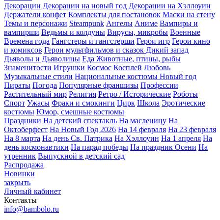
Декорации
Декорации на новый год
Декорации на Хэллоуин
Держатели конфет
Комплекты для постановок
Маски на стену
Темы и персонажи
Steampunk
Ангелы
Аниме
Вампиры и
вампирши
Ведьмы и колдуны
Вирусы, микробы
Военные
Времена года
Гангстеры и гангстерши
Герои игр
Герои кино
и комиксов
Герои мультфильмов и сказок
Дикий запад
Дьяволы и Дьяволицы
Еда
Животные, птицы, рыбы
Знаменитости
Игрушки
Космос
Косплей
Любовь
Музыкальные стили
Национальные костюмы
Новый год
Пираты
Погода
Популярные франшизы
Профессии
Растительный мир
Религия
Ретро / Исторические
Роботы
Спорт
Ужасы
Фраки и смокинги
Цирк
Школа
Эротические
костюмы
Юмор, смешные костюмы
Праздники
На детский спектакль
На масленицу
На
Октоберфест
На Новый Год 2026
На 14 февраля
На 23 февраля
На 8 марта
На день Св. Патрика
На Хэллоуин
На 1 апреля
На
день космонавтики
На парад победы
На праздник Осени
На
утренник
Выпускной в детский сад
Распродажа
Новинки
закрыть
Личный кабинет
Контакты
info@bambolo.ru