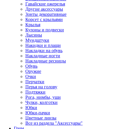
Гавайские ожерелья
Другие аксессуары
Зонты декоративные
Корсет с крыльями
Крылья
Кулоны и подвески
Лысины
Мундштуки
Накидки и плащи
Накладки на обувь
Накладные ногти
Накладные ресницы
Обувь
Оружие
Очки
Перчатки
Перья на голову
Подтяжки
Рога, нимбы, уши
Чулки, колготки
Юбки
Юбки-пачки
Цветные линзы
Все из раздела "Аксессуары"
Грим