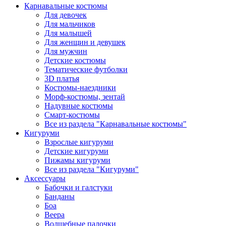
Карнавальные костюмы
Для девочек
Для мальчиков
Для малышей
Для женщин и девушек
Для мужчин
Детские костюмы
Тематические футболки
3D платья
Костюмы-наездники
Морф-костюмы, зентай
Надувные костюмы
Смарт-костюмы
Все из раздела "Карнавальные костюмы"
Кигуруми
Взрослые кигуруми
Детские кигуруми
Пижамы кигуруми
Все из раздела "Кигуруми"
Аксессуары
Бабочки и галстуки
Банданы
Боа
Веера
Волшебные палочки