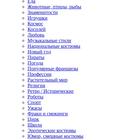
Еда
Животные, птицы, рыбы
Знаменитости
Игрушки
Космос
Косплей
Любовь
Музыкальные стили
Национальные костюмы
Новый год
Пираты
Погода
Популярные франшизы
Профессии
Растительный мир
Религия
Ретро / Исторические
Роботы
Спорт
Ужасы
Фраки и смокинги
Цирк
Школа
Эротические костюмы
Юмор, смешные костюмы