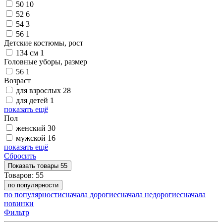
50
10
52
6
54
3
56
1
Детские костюмы, рост
134 см
1
Головные уборы, размер
56
1
Возраст
для взрослых
28
для детей
1
показать ещё
Пол
женский
30
мужской
16
показать ещё
Сбросить
Показать
товары
55
Товаров:
55
по популярности
по популярности
сначала дорогие
сначала недорогие
сначала
новинки
Фильтр