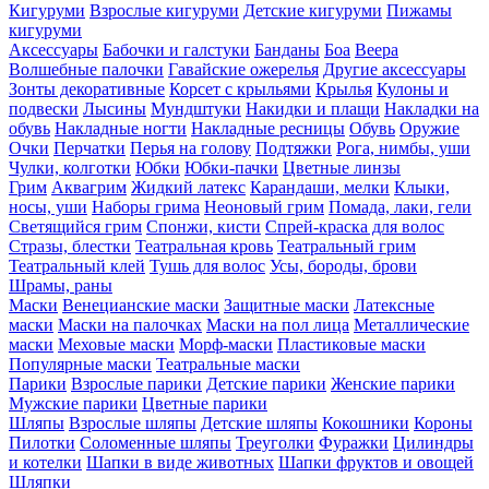
Кигуруми
Взрослые кигуруми
Детские кигуруми
Пижамы
кигуруми
Аксессуары
Бабочки и галстуки
Банданы
Боа
Веера
Волшебные палочки
Гавайские ожерелья
Другие аксессуары
Зонты декоративные
Корсет с крыльями
Крылья
Кулоны и
подвески
Лысины
Мундштуки
Накидки и плащи
Накладки на
обувь
Накладные ногти
Накладные ресницы
Обувь
Оружие
Очки
Перчатки
Перья на голову
Подтяжки
Рога, нимбы, уши
Чулки, колготки
Юбки
Юбки-пачки
Цветные линзы
Грим
Аквагрим
Жидкий латекс
Карандаши, мелки
Клыки,
носы, уши
Наборы грима
Неоновый грим
Помада, лаки, гели
Светящийся грим
Спонжи, кисти
Спрей-краска для волос
Стразы, блестки
Театральная кровь
Театральный грим
Театральный клей
Тушь для волос
Усы, бороды, брови
Шрамы, раны
Маски
Венецианские маски
Защитные маски
Латексные
маски
Маски на палочках
Маски на пол лица
Металлические
маски
Меховые маски
Морф-маски
Пластиковые маски
Популярные маски
Театральные маски
Парики
Взрослые парики
Детские парики
Женские парики
Мужские парики
Цветные парики
Шляпы
Взрослые шляпы
Детские шляпы
Кокошники
Короны
Пилотки
Соломенные шляпы
Треуголки
Фуражки
Цилиндры
и котелки
Шапки в виде животных
Шапки фруктов и овощей
Шляпки