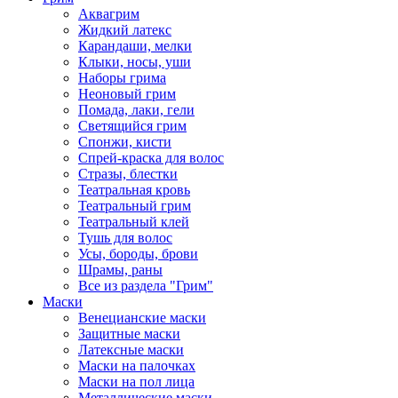
Аквагрим
Жидкий латекс
Карандаши, мелки
Клыки, носы, уши
Наборы грима
Неоновый грим
Помада, лаки, гели
Светящийся грим
Спонжи, кисти
Спрей-краска для волос
Стразы, блестки
Театральная кровь
Театральный грим
Театральный клей
Тушь для волос
Усы, бороды, брови
Шрамы, раны
Все из раздела "Грим"
Маски
Венецианские маски
Защитные маски
Латексные маски
Маски на палочках
Маски на пол лица
Металлические маски