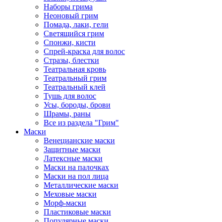
Наборы грима
Неоновый грим
Помада, лаки, гели
Светящийся грим
Спонжи, кисти
Спрей-краска для волос
Стразы, блестки
Театральная кровь
Театральный грим
Театральный клей
Тушь для волос
Усы, бороды, брови
Шрамы, раны
Все из раздела "Грим"
Маски
Венецианские маски
Защитные маски
Латексные маски
Маски на палочках
Маски на пол лица
Металлические маски
Меховые маски
Морф-маски
Пластиковые маски
Популярные маски