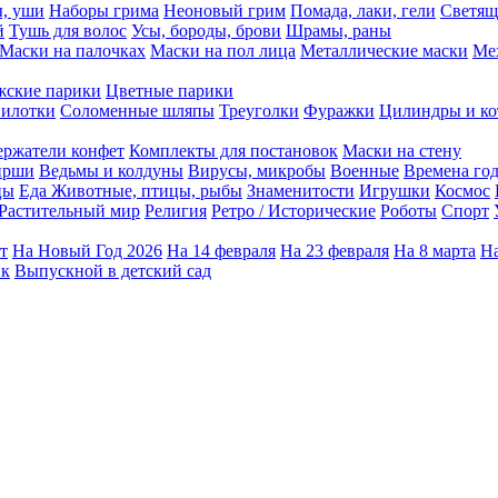
ы, уши
Наборы грима
Неоновый грим
Помада, лаки, гели
Светящ
й
Тушь для волос
Усы, бороды, брови
Шрамы, раны
Маски на палочках
Маски на пол лица
Металлические маски
Ме
ские парики
Цветные парики
илотки
Соломенные шляпы
Треуголки
Фуражки
Цилиндры и ко
ержатели конфет
Комплекты для постановок
Маски на стену
ирши
Ведьмы и колдуны
Вирусы, микробы
Военные
Времена го
цы
Еда
Животные, птицы, рыбы
Знаменитости
Игрушки
Космос
Растительный мир
Религия
Ретро / Исторические
Роботы
Спорт
т
На Новый Год 2026
На 14 февраля
На 23 февраля
На 8 марта
На
ик
Выпускной в детский сад