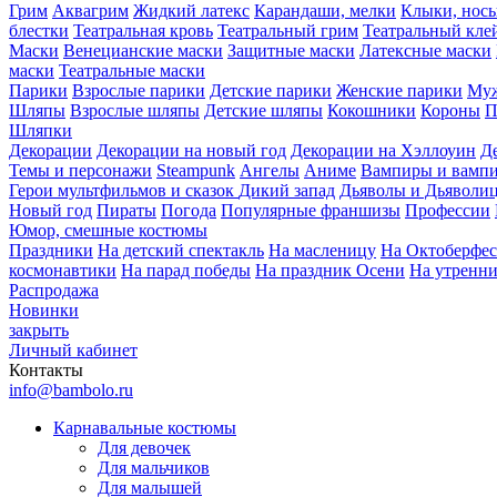
Грим
Аквагрим
Жидкий латекс
Карандаши, мелки
Клыки, нос
блестки
Театральная кровь
Театральный грим
Театральный кле
Маски
Венецианские маски
Защитные маски
Латексные маски
маски
Театральные маски
Парики
Взрослые парики
Детские парики
Женские парики
Муж
Шляпы
Взрослые шляпы
Детские шляпы
Кокошники
Короны
П
Шляпки
Декорации
Декорации на новый год
Декорации на Хэллоуин
Д
Темы и персонажи
Steampunk
Ангелы
Аниме
Вампиры и вамп
Герои мультфильмов и сказок
Дикий запад
Дьяволы и Дьяволи
Новый год
Пираты
Погода
Популярные франшизы
Профессии
Юмор, смешные костюмы
Праздники
На детский спектакль
На масленицу
На Октоберфес
космонавтики
На парад победы
На праздник Осени
На утренн
Распродажа
Новинки
закрыть
Личный кабинет
Контакты
info@bambolo.ru
Карнавальные костюмы
Для девочек
Для мальчиков
Для малышей