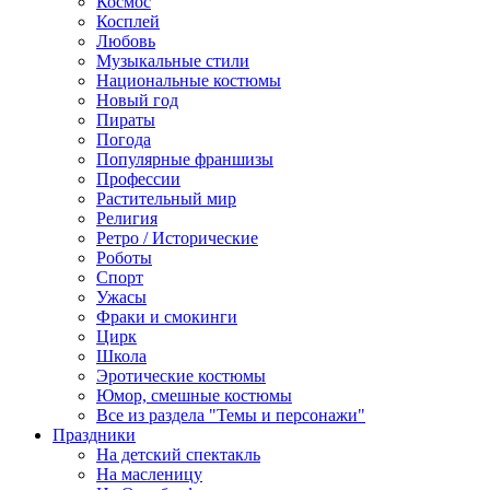
Космос
Косплей
Любовь
Музыкальные стили
Национальные костюмы
Новый год
Пираты
Погода
Популярные франшизы
Профессии
Растительный мир
Религия
Ретро / Исторические
Роботы
Спорт
Ужасы
Фраки и смокинги
Цирк
Школа
Эротические костюмы
Юмор, смешные костюмы
Все из раздела "Темы и персонажи"
Праздники
На детский спектакль
На масленицу