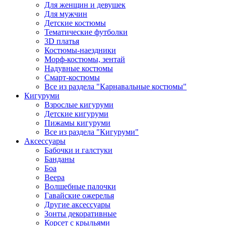
Для женщин и девушек
Для мужчин
Детские костюмы
Тематические футболки
3D платья
Костюмы-наездники
Морф-костюмы, зентай
Надувные костюмы
Смарт-костюмы
Все из раздела "Карнавальные костюмы"
Кигуруми
Взрослые кигуруми
Детские кигуруми
Пижамы кигуруми
Все из раздела "Кигуруми"
Аксессуары
Бабочки и галстуки
Банданы
Боа
Веера
Волшебные палочки
Гавайские ожерелья
Другие аксессуары
Зонты декоративные
Корсет с крыльями