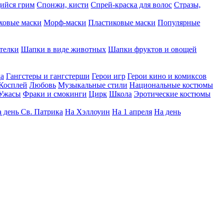
ийся грим
Спонжи, кисти
Спрей-краска для волос
Стразы,
ховые маски
Морф-маски
Пластиковые маски
Популярные
телки
Шапки в виде животных
Шапки фруктов и овощей
да
Гангстеры и гангстерши
Герои игр
Герои кино и комиксов
Косплей
Любовь
Музыкальные стили
Национальные костюмы
Ужасы
Фраки и смокинги
Цирк
Школа
Эротические костюмы
 день Св. Патрика
На Хэллоуин
На 1 апреля
На день