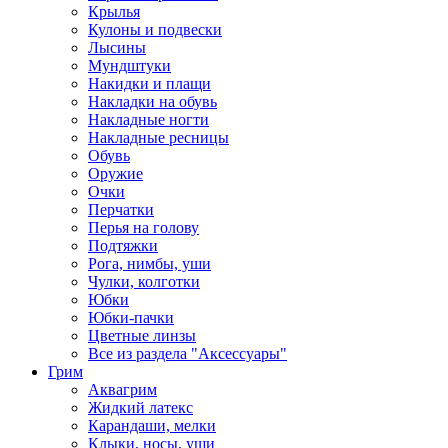
Крылья
Кулоны и подвески
Лысины
Мундштуки
Накидки и плащи
Накладки на обувь
Накладные ногти
Накладные ресницы
Обувь
Оружие
Очки
Перчатки
Перья на голову
Подтяжки
Рога, нимбы, уши
Чулки, колготки
Юбки
Юбки-пачки
Цветные линзы
Все из раздела "Аксессуары"
Грим
Аквагрим
Жидкий латекс
Карандаши, мелки
Клыки, носы, уши