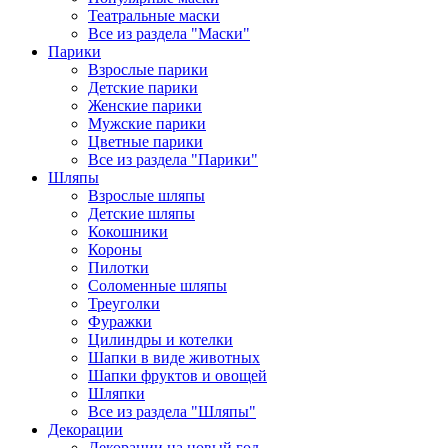
Театральные маски
Все из раздела "Маски"
Парики
Взрослые парики
Детские парики
Женские парики
Мужские парики
Цветные парики
Все из раздела "Парики"
Шляпы
Взрослые шляпы
Детские шляпы
Кокошники
Короны
Пилотки
Соломенные шляпы
Треуголки
Фуражки
Цилиндры и котелки
Шапки в виде животных
Шапки фруктов и овощей
Шляпки
Все из раздела "Шляпы"
Декорации
Декорации на новый год