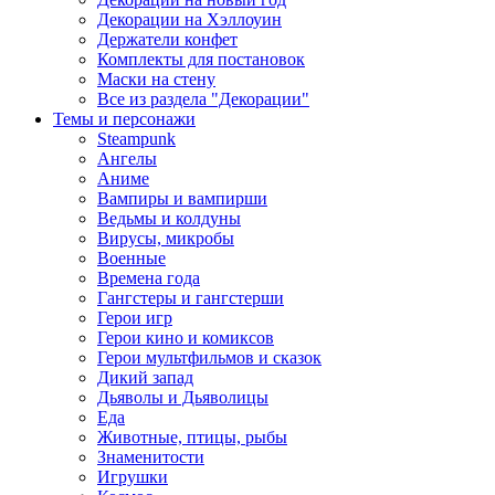
Декорации на Хэллоуин
Держатели конфет
Комплекты для постановок
Маски на стену
Все из раздела "Декорации"
Темы и персонажи
Steampunk
Ангелы
Аниме
Вампиры и вампирши
Ведьмы и колдуны
Вирусы, микробы
Военные
Времена года
Гангстеры и гангстерши
Герои игр
Герои кино и комиксов
Герои мультфильмов и сказок
Дикий запад
Дьяволы и Дьяволицы
Еда
Животные, птицы, рыбы
Знаменитости
Игрушки