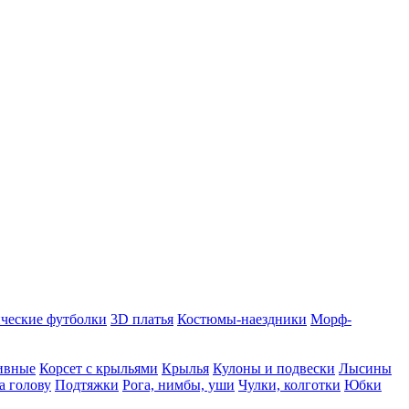
ческие футболки
3D платья
Костюмы-наездники
Морф-
ивные
Корсет с крыльями
Крылья
Кулоны и подвески
Лысины
а голову
Подтяжки
Рога, нимбы, уши
Чулки, колготки
Юбки