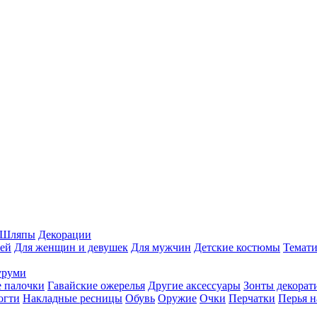
Шляпы
Декорации
ей
Для женщин и девушек
Для мужчин
Детские костюмы
Темати
уруми
 палочки
Гавайские ожерелья
Другие аксессуары
Зонты декорат
огти
Накладные ресницы
Обувь
Оружие
Очки
Перчатки
Перья н