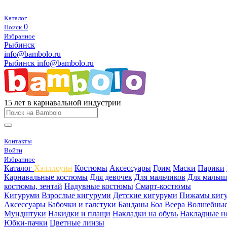
Каталог
0
Поиск
Избранное
Рыбинск
info@bambolo.ru
Рыбинск
info@bambolo.ru
15 лет в карнавальной индустрии
Контакты
Войти
Избранное
Каталог
Хэлллоуин
Костюмы
Аксессуары
Грим
Маски
Парики
Карнавальные костюмы
Для девочек
Для мальчиков
Для малыш
костюмы, зентай
Надувные костюмы
Смарт-костюмы
Кигуруми
Взрослые кигуруми
Детские кигуруми
Пижамы киг
Аксессуары
Бабочки и галстуки
Банданы
Боа
Веера
Волшебные
Мундштуки
Накидки и плащи
Накладки на обувь
Накладные н
Юбки-пачки
Цветные линзы