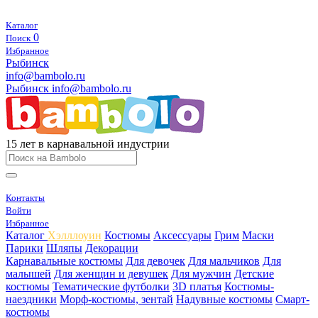
Каталог
0
Поиск
Избранное
Рыбинск
info@bambolo.ru
Рыбинск
info@bambolo.ru
15 лет в карнавальной индустрии
Контакты
Войти
Избранное
Каталог
Хэлллоуин
Костюмы
Аксессуары
Грим
Маски
Парики
Шляпы
Декорации
Карнавальные костюмы
Для девочек
Для мальчиков
Для
малышей
Для женщин и девушек
Для мужчин
Детские
костюмы
Тематические футболки
3D платья
Костюмы-
наездники
Морф-костюмы, зентай
Надувные костюмы
Смарт-
костюмы