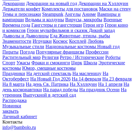
Декорации
Декорации на новый год
Декорации на Хэллоуин
Держатели конфет
Комплекты для постановок
Маски на стену
Темы и персонажи
Steampunk
Ангелы
Аниме
Вампиры и
вампирши
Ведьмы и колдуны
Вирусы, микробы
Военные
Времена года
Гангстеры и гангстерши
Герои игр
Герои кино
и комиксов
Герои мультфильмов и сказок
Дикий запад
Дьяволы и Дьяволицы
Еда
Животные, птицы, рыбы
Знаменитости
Игрушки
Космос
Косплей
Любовь
Музыкальные стили
Национальные костюмы
Новый год
Пираты
Погода
Популярные франшизы
Профессии
Растительный мир
Религия
Ретро / Исторические
Роботы
Спорт
Ужасы
Фраки и смокинги
Цирк
Школа
Эротические
костюмы
Юмор, смешные костюмы
Праздники
На детский спектакль
На масленицу
На
Октоберфест
На Новый Год 2026
На 14 февраля
На 23 февраля
На 8 марта
На день Св. Патрика
На Хэллоуин
На 1 апреля
На
день космонавтики
На парад победы
На праздник Осени
На
утренник
Выпускной в детский сад
Распродажа
Новинки
закрыть
Личный кабинет
Контакты
info@bambolo.ru