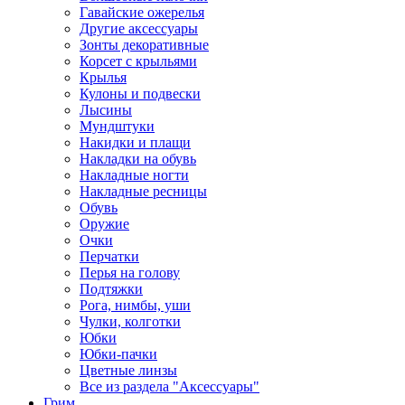
Гавайские ожерелья
Другие аксессуары
Зонты декоративные
Корсет с крыльями
Крылья
Кулоны и подвески
Лысины
Мундштуки
Накидки и плащи
Накладки на обувь
Накладные ногти
Накладные ресницы
Обувь
Оружие
Очки
Перчатки
Перья на голову
Подтяжки
Рога, нимбы, уши
Чулки, колготки
Юбки
Юбки-пачки
Цветные линзы
Все из раздела "Аксессуары"
Грим