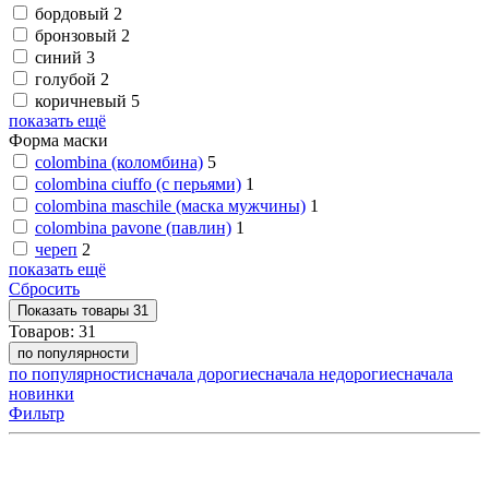
бордовый
2
бронзовый
2
синий
3
голубой
2
коричневый
5
показать ещё
Форма маски
colombina (коломбина)
5
colombina ciuffo (с перьями)
1
colombina maschile (маска мужчины)
1
colombina pavone (павлин)
1
череп
2
показать ещё
Сбросить
Показать
товары
31
Товаров:
31
по популярности
по популярности
сначала дорогие
сначала недорогие
сначала
новинки
Фильтр