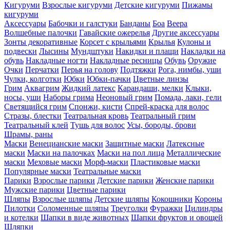
Кигуруми
Взрослые кигуруми
Детские кигуруми
Пижамы
кигуруми
Аксессуары
Бабочки и галстуки
Банданы
Боа
Веера
Волшебные палочки
Гавайские ожерелья
Другие аксессуары
Зонты декоративные
Корсет с крыльями
Крылья
Кулоны и
подвески
Лысины
Мундштуки
Накидки и плащи
Накладки на
обувь
Накладные ногти
Накладные ресницы
Обувь
Оружие
Очки
Перчатки
Перья на голову
Подтяжки
Рога, нимбы, уши
Чулки, колготки
Юбки
Юбки-пачки
Цветные линзы
Грим
Аквагрим
Жидкий латекс
Карандаши, мелки
Клыки,
носы, уши
Наборы грима
Неоновый грим
Помада, лаки, гели
Светящийся грим
Спонжи, кисти
Спрей-краска для волос
Стразы, блестки
Театральная кровь
Театральный грим
Театральный клей
Тушь для волос
Усы, бороды, брови
Шрамы, раны
Маски
Венецианские маски
Защитные маски
Латексные
маски
Маски на палочках
Маски на пол лица
Металлические
маски
Меховые маски
Морф-маски
Пластиковые маски
Популярные маски
Театральные маски
Парики
Взрослые парики
Детские парики
Женские парики
Мужские парики
Цветные парики
Шляпы
Взрослые шляпы
Детские шляпы
Кокошники
Короны
Пилотки
Соломенные шляпы
Треуголки
Фуражки
Цилиндры
и котелки
Шапки в виде животных
Шапки фруктов и овощей
Шляпки