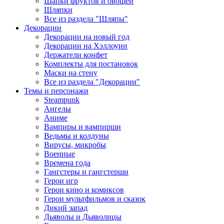
Шапки фруктов и овощей
Шляпки
Все из раздела "Шляпы"
Декорации
Декорации на новый год
Декорации на Хэллоуин
Держатели конфет
Комплекты для постановок
Маски на стену
Все из раздела "Декорации"
Темы и персонажи
Steampunk
Ангелы
Аниме
Вампиры и вампирши
Ведьмы и колдуны
Вирусы, микробы
Военные
Времена года
Гангстеры и гангстерши
Герои игр
Герои кино и комиксов
Герои мультфильмов и сказок
Дикий запад
Дьяволы и Дьяволицы