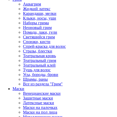
Аквагрим
Жидкий латекс
Карандаши, мелки
Клыки, носы, уши
Наборы грима
Неоновый грим
Помада, лаки, гели
Светящийся грим
Спонжи, кисти
Спрей-краска для волос
Стразы, блестки
Театральная кровь
Театральный грим
Театральный клей
Тушь для волос
Усы, бороды, брови
Шрамы, раны
Все из раздела "Грим"
Маски
Венецианские маски
Защитные маски
Латексные маски
Маски на палочках
Маски на пол лица
Металлические маски