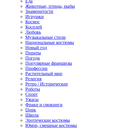
Еда
Животные, птицы, рыбы
Знаменитости
Игрушки
Космос
Косплей
Любовь
Музыкальные стили
Национальные костюмы
Новый год
Пираты
Погода
Популярные франшизы
Профессии
Растительный мир
Религия
Ретро / Исторические
Роботы
Спорт
Ужасы
Фраки и смокинги
Цирк
Школа
Эротические костюмы
Юмор, смешные костюмы