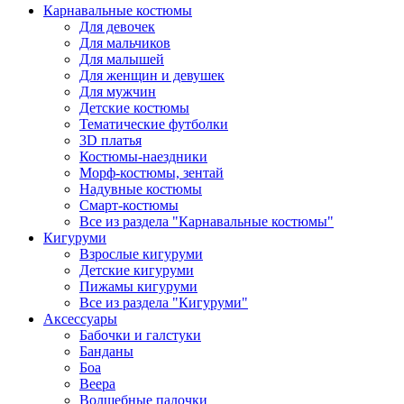
Карнавальные костюмы
Для девочек
Для мальчиков
Для малышей
Для женщин и девушек
Для мужчин
Детские костюмы
Тематические футболки
3D платья
Костюмы-наездники
Морф-костюмы, зентай
Надувные костюмы
Смарт-костюмы
Все из раздела "Карнавальные костюмы"
Кигуруми
Взрослые кигуруми
Детские кигуруми
Пижамы кигуруми
Все из раздела "Кигуруми"
Аксессуары
Бабочки и галстуки
Банданы
Боа
Веера
Волшебные палочки