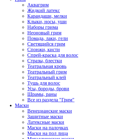
Аквагрим
Жидкий латекс
Карандаши, мелки
Клыки, носы, уши
Наборы грима
Неоновый грим
Помада, лаки, гели
Светящийся грим
Спонжи, кисти
Спрей-краска для волос
Стразы, блестки
Театральная кровь
Театральный грим
Театральный клей
Тушь для волос
Усы, бороды, брови
Шрамы, раны
Все из раздела "Грим"
Маски
Венецианские маски
Защитные маски
Латексные маски
Маски на палочках
Маски на пол лица
Металлические маски