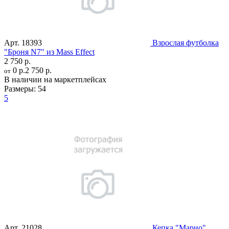
Арт.
18393
Взрослая футболка
"Броня N7" из Mass Effect
2 750 р.
0 р.
2 750 р.
от
В наличии на маркетплейсах
Размеры:
54
5
Арт.
21028
Кепка "Марио"