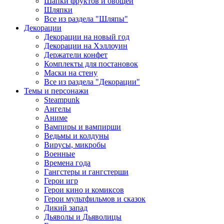
Шапки фруктов и овощей
Шляпки
Все из раздела "Шляпы"
Декорации
Декорации на новый год
Декорации на Хэллоуин
Держатели конфет
Комплекты для постановок
Маски на стену
Все из раздела "Декорации"
Темы и персонажи
Steampunk
Ангелы
Аниме
Вампиры и вампирши
Ведьмы и колдуны
Вирусы, микробы
Военные
Времена года
Гангстеры и гангстерши
Герои игр
Герои кино и комиксов
Герои мультфильмов и сказок
Дикий запад
Дьяволы и Дьяволицы