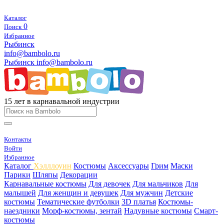
Каталог
0
Поиск
Избранное
Рыбинск
info@bambolo.ru
Рыбинск
info@bambolo.ru
15 лет в карнавальной индустрии
Контакты
Войти
Избранное
Каталог
Хэлллоуин
Костюмы
Аксессуары
Грим
Маски
Парики
Шляпы
Декорации
Карнавальные костюмы
Для девочек
Для мальчиков
Для
малышей
Для женщин и девушек
Для мужчин
Детские
костюмы
Тематические футболки
3D платья
Костюмы-
наездники
Морф-костюмы, зентай
Надувные костюмы
Смарт-
костюмы