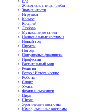
Еда
Животные, птицы, рыбы
Знаменитости
Игрушки
Космос
Косплей
Любовь
Музыкальные стили
Национальные костюмы
Новый год
Пираты
Погода
Популярные франшизы
Профессии
Растительный мир
Религия
Ретро / Исторические
Роботы
Спорт
Ужасы
Фраки и смокинги
Цирк
Школа
Эротические костюмы
Юмор, смешные костюмы