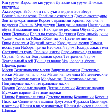
Кигуруми
Взрослые кигуруми
Детские кигуруми
Пижамы
кигуруми
Аксессуары
Бабочки и галстуки
Банданы
Боа
Веера
Волшебные палочки
Гавайские ожерелья
Другие аксессуары
Зонты декоративные
Корсет с крыльями
Крылья
Кулоны и
подвески
Лысины
Мундштуки
Накидки и плащи
Накладки на
обувь
Накладные ногти
Накладные ресницы
Обувь
Оружие
Очки
Перчатки
Перья на голову
Подтяжки
Рога, нимбы, уши
Чулки, колготки
Юбки
Юбки-пачки
Цветные линзы
Грим
Аквагрим
Жидкий латекс
Карандаши, мелки
Клыки,
носы, уши
Наборы грима
Неоновый грим
Помада, лаки, гели
Светящийся грим
Спонжи, кисти
Спрей-краска для волос
Стразы, блестки
Театральная кровь
Театральный грим
Театральный клей
Тушь для волос
Усы, бороды, брови
Шрамы, раны
Маски
Венецианские маски
Защитные маски
Латексные
маски
Маски на палочках
Маски на пол лица
Металлические
маски
Меховые маски
Морф-маски
Пластиковые маски
Популярные маски
Театральные маски
Парики
Взрослые парики
Детские парики
Женские парики
Мужские парики
Цветные парики
Шляпы
Взрослые шляпы
Детские шляпы
Кокошники
Короны
Пилотки
Соломенные шляпы
Треуголки
Фуражки
Цилиндры
и котелки
Шапки в виде животных
Шапки фруктов и овощей
Шляпки