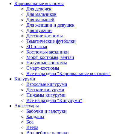
Карнавальные костюмы
Для девочек
Для мальчиков
Для малышей
Для женщин и девушек
Для мужчин
Детские костюмы
Тематические футболки
3D платья
Костюмы-наездники
Морф-костюмы, зентай
Надувные костюмы
Смарт-костюмы
Все из раздела "Карнавальные костюмы"
Кигуруми
Взрослые кигуруми
Детские кигуруми
Пижамы кигуруми
Все из раздела "Кигуруми"
Аксессуары
Бабочки и галстуки
Банданы
Боа
Веера
Волшебные палочки