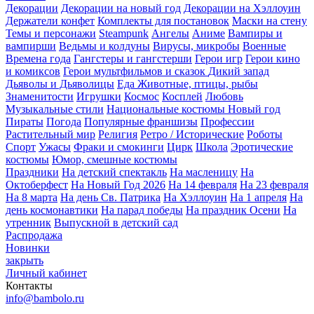
Декорации
Декорации на новый год
Декорации на Хэллоуин
Держатели конфет
Комплекты для постановок
Маски на стену
Темы и персонажи
Steampunk
Ангелы
Аниме
Вампиры и
вампирши
Ведьмы и колдуны
Вирусы, микробы
Военные
Времена года
Гангстеры и гангстерши
Герои игр
Герои кино
и комиксов
Герои мультфильмов и сказок
Дикий запад
Дьяволы и Дьяволицы
Еда
Животные, птицы, рыбы
Знаменитости
Игрушки
Космос
Косплей
Любовь
Музыкальные стили
Национальные костюмы
Новый год
Пираты
Погода
Популярные франшизы
Профессии
Растительный мир
Религия
Ретро / Исторические
Роботы
Спорт
Ужасы
Фраки и смокинги
Цирк
Школа
Эротические
костюмы
Юмор, смешные костюмы
Праздники
На детский спектакль
На масленицу
На
Октоберфест
На Новый Год 2026
На 14 февраля
На 23 февраля
На 8 марта
На день Св. Патрика
На Хэллоуин
На 1 апреля
На
день космонавтики
На парад победы
На праздник Осени
На
утренник
Выпускной в детский сад
Распродажа
Новинки
закрыть
Личный кабинет
Контакты
info@bambolo.ru