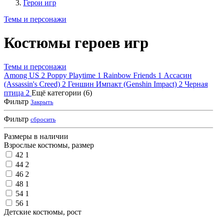
Герои игр
Темы и персонажи
Костюмы героев игр
Темы и персонажи
Among US
2
Poppy Playtime
1
Rainbow Friends
1
Ассасин
(Assassin's Creed)
2
Геншин Импакт (Genshin Impact)
2
Черная
птица
2
Ещё категории (6)
Фильтр
Закрыть
Фильтр
сбросить
Размеры в наличии
Взрослые костюмы, размер
42
1
44
2
46
2
48
1
54
1
56
1
Детские костюмы, рост