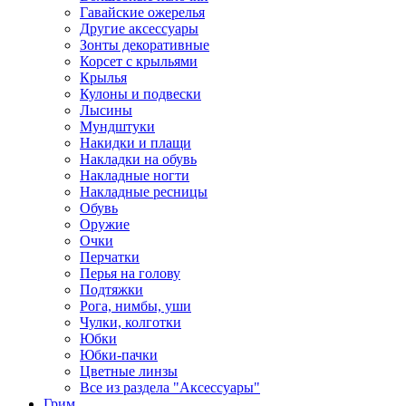
Гавайские ожерелья
Другие аксессуары
Зонты декоративные
Корсет с крыльями
Крылья
Кулоны и подвески
Лысины
Мундштуки
Накидки и плащи
Накладки на обувь
Накладные ногти
Накладные ресницы
Обувь
Оружие
Очки
Перчатки
Перья на голову
Подтяжки
Рога, нимбы, уши
Чулки, колготки
Юбки
Юбки-пачки
Цветные линзы
Все из раздела "Аксессуары"
Грим