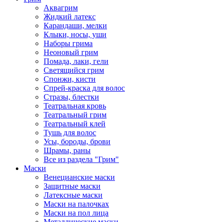
Аквагрим
Жидкий латекс
Карандаши, мелки
Клыки, носы, уши
Наборы грима
Неоновый грим
Помада, лаки, гели
Светящийся грим
Спонжи, кисти
Спрей-краска для волос
Стразы, блестки
Театральная кровь
Театральный грим
Театральный клей
Тушь для волос
Усы, бороды, брови
Шрамы, раны
Все из раздела "Грим"
Маски
Венецианские маски
Защитные маски
Латексные маски
Маски на палочках
Маски на пол лица
Металлические маски