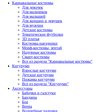
Карнавальные костюмы
Для девочек
Для мальчиков
Для малышей
Для женщин и девушек
Для мужчин
Детские костюмы
Тематические футболки
3D платья
Костюмы-наездники
Морф-костюмы, зентай
Надувные костюмы
Смарт-костюмы
Все из раздела "Карнавальные костюмы"
Кигуруми
Взрослые кигуруми
Детские кигуруми
Пижамы кигуруми
Все из раздела "Кигуруми"
Аксессуары
Бабочки и галстуки
Банданы
Боа
Веера
Волшебные палочки