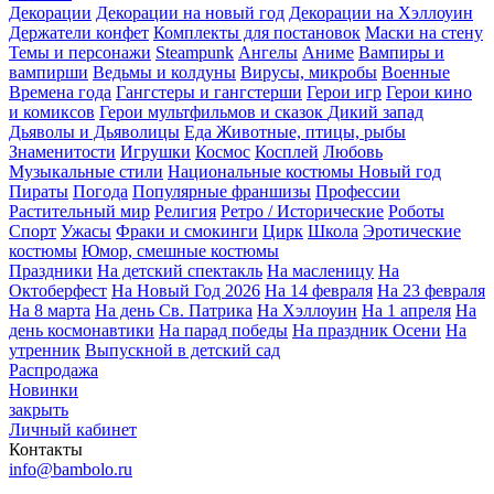
Декорации
Декорации на новый год
Декорации на Хэллоуин
Держатели конфет
Комплекты для постановок
Маски на стену
Темы и персонажи
Steampunk
Ангелы
Аниме
Вампиры и
вампирши
Ведьмы и колдуны
Вирусы, микробы
Военные
Времена года
Гангстеры и гангстерши
Герои игр
Герои кино
и комиксов
Герои мультфильмов и сказок
Дикий запад
Дьяволы и Дьяволицы
Еда
Животные, птицы, рыбы
Знаменитости
Игрушки
Космос
Косплей
Любовь
Музыкальные стили
Национальные костюмы
Новый год
Пираты
Погода
Популярные франшизы
Профессии
Растительный мир
Религия
Ретро / Исторические
Роботы
Спорт
Ужасы
Фраки и смокинги
Цирк
Школа
Эротические
костюмы
Юмор, смешные костюмы
Праздники
На детский спектакль
На масленицу
На
Октоберфест
На Новый Год 2026
На 14 февраля
На 23 февраля
На 8 марта
На день Св. Патрика
На Хэллоуин
На 1 апреля
На
день космонавтики
На парад победы
На праздник Осени
На
утренник
Выпускной в детский сад
Распродажа
Новинки
закрыть
Личный кабинет
Контакты
info@bambolo.ru