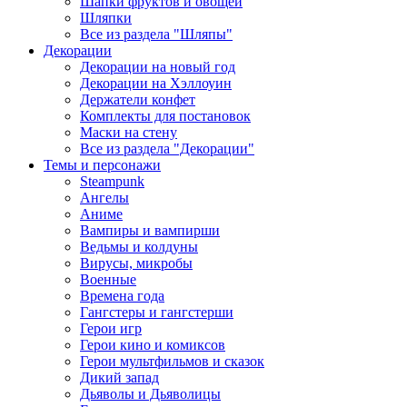
Шапки фруктов и овощей
Шляпки
Все из раздела "Шляпы"
Декорации
Декорации на новый год
Декорации на Хэллоуин
Держатели конфет
Комплекты для постановок
Маски на стену
Все из раздела "Декорации"
Темы и персонажи
Steampunk
Ангелы
Аниме
Вампиры и вампирши
Ведьмы и колдуны
Вирусы, микробы
Военные
Времена года
Гангстеры и гангстерши
Герои игр
Герои кино и комиксов
Герои мультфильмов и сказок
Дикий запад
Дьяволы и Дьяволицы