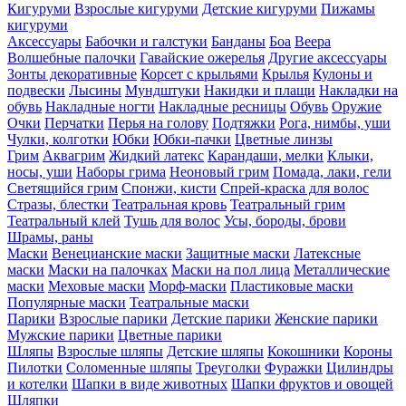
Кигуруми
Взрослые кигуруми
Детские кигуруми
Пижамы
кигуруми
Аксессуары
Бабочки и галстуки
Банданы
Боа
Веера
Волшебные палочки
Гавайские ожерелья
Другие аксессуары
Зонты декоративные
Корсет с крыльями
Крылья
Кулоны и
подвески
Лысины
Мундштуки
Накидки и плащи
Накладки на
обувь
Накладные ногти
Накладные ресницы
Обувь
Оружие
Очки
Перчатки
Перья на голову
Подтяжки
Рога, нимбы, уши
Чулки, колготки
Юбки
Юбки-пачки
Цветные линзы
Грим
Аквагрим
Жидкий латекс
Карандаши, мелки
Клыки,
носы, уши
Наборы грима
Неоновый грим
Помада, лаки, гели
Светящийся грим
Спонжи, кисти
Спрей-краска для волос
Стразы, блестки
Театральная кровь
Театральный грим
Театральный клей
Тушь для волос
Усы, бороды, брови
Шрамы, раны
Маски
Венецианские маски
Защитные маски
Латексные
маски
Маски на палочках
Маски на пол лица
Металлические
маски
Меховые маски
Морф-маски
Пластиковые маски
Популярные маски
Театральные маски
Парики
Взрослые парики
Детские парики
Женские парики
Мужские парики
Цветные парики
Шляпы
Взрослые шляпы
Детские шляпы
Кокошники
Короны
Пилотки
Соломенные шляпы
Треуголки
Фуражки
Цилиндры
и котелки
Шапки в виде животных
Шапки фруктов и овощей
Шляпки