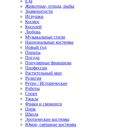
Еда
Животные, птицы, рыбы
Знаменитости
Игрушки
Космос
Косплей
Любовь
Музыкальные стили
Национальные костюмы
Новый год
Пираты
Погода
Популярные франшизы
Профессии
Растительный мир
Религия
Ретро / Исторические
Роботы
Спорт
Ужасы
Фраки и смокинги
Цирк
Школа
Эротические костюмы
Юмор, смешные костюмы