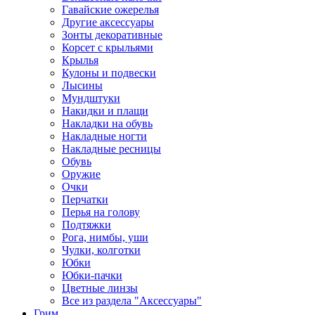
Гавайские ожерелья
Другие аксессуары
Зонты декоративные
Корсет с крыльями
Крылья
Кулоны и подвески
Лысины
Мундштуки
Накидки и плащи
Накладки на обувь
Накладные ногти
Накладные ресницы
Обувь
Оружие
Очки
Перчатки
Перья на голову
Подтяжки
Рога, нимбы, уши
Чулки, колготки
Юбки
Юбки-пачки
Цветные линзы
Все из раздела "Аксессуары"
Грим