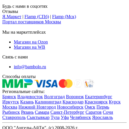
Будь с нами в соцсетях
Отзывы
Я.Маркет
|
Flamp (СПб)
|
Flamp (Мск)
Портал поставщиков Москвы
Мы на маркетплейсах
Магазин на Ozon
Магазин на WB
Связь с нами
info@bambolo.ru
Способы оплаты
Региональные сайты:
Брянск
Владивосток
Волгоград
Воронеж
Екатеринбург
Иркутск
Казань
Калининград
Краснодар
Красноярск
Курск
Москва
Нижний Новгород
Новосибирск
Омск
Пермь
Рыбинск
Рязань
Самара
Санкт-Петербург
Саратов
Сочи
Ставрополь
Сыктывкар
Тула
Уфа
Челябинск
Ярославль
ООО "Ангелы-АйТи", (c) 2008-2026 г.