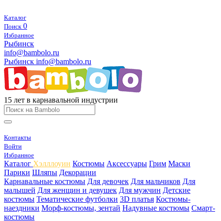
Каталог
0
Поиск
Избранное
Рыбинск
info@bambolo.ru
Рыбинск
info@bambolo.ru
15 лет в карнавальной индустрии
Контакты
Войти
Избранное
Каталог
Хэлллоуин
Костюмы
Аксессуары
Грим
Маски
Парики
Шляпы
Декорации
Карнавальные костюмы
Для девочек
Для мальчиков
Для
малышей
Для женщин и девушек
Для мужчин
Детские
костюмы
Тематические футболки
3D платья
Костюмы-
наездники
Морф-костюмы, зентай
Надувные костюмы
Смарт-
костюмы